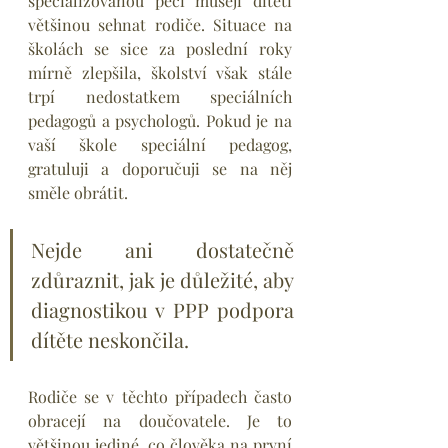
specializovanou péči musejí dítěti 
většinou sehnat rodiče. Situace na 
školách se sice za poslední roky 
mírně zlepšila, školství však stále 
trpí nedostatkem speciálních 
pedagogů a psychologů. Pokud je na 
vaší škole speciální pedagog, 
gratuluji a doporučuji se na něj 
směle obrátit.
Nejde ani dostatečně 
zdůraznit, jak je důležité, aby 
diagnostikou v PPP podpora 
dítěte neskončila. 
Rodiče se v těchto případech často 
obracejí na doučovatele. Je to 
většinou jediné, co člověka na první 