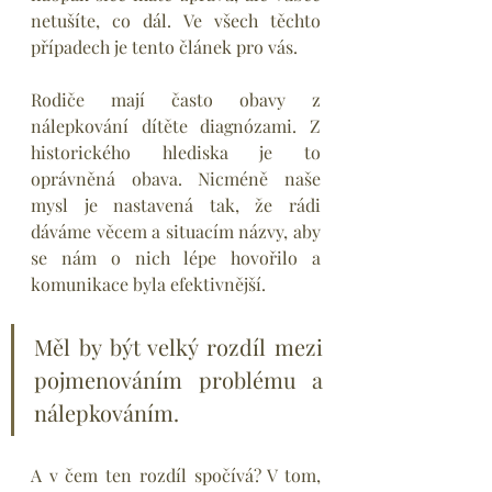
netušíte, co dál. Ve všech těchto 
případech je tento článek pro vás.
Rodiče mají často obavy z 
nálepkování dítěte diagnózami. Z 
historického hlediska je to 
oprávněná obava. Nicméně naše 
mysl je nastavená tak, že rádi 
dáváme věcem a situacím názvy, aby 
se nám o nich lépe hovořilo a 
komunikace byla efektivnější. 
Měl by být velký rozdíl mezi 
pojmenováním problému a 
nálepkováním.
A v čem ten rozdíl spočívá? V tom, 