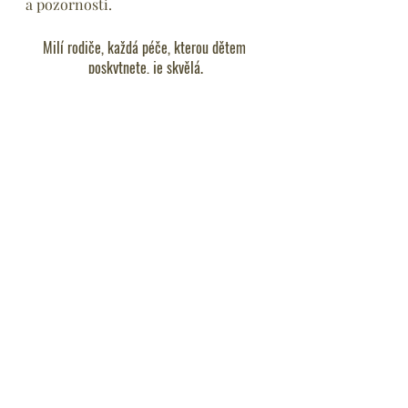
a pozornosti.
Milí rodiče, každá péče, kterou dětem 
poskytnete, je skvělá.
Ať už je to sehnání specialisty, doučovatele 
nebo to, že si na ně uděláte čas a pomůžete 
jim s úkoly.
Přemýšlíte, jestli by vám Soukromá 
speciálně pedagogická praxe Klára 
mohla pomoct? Můžete buď 
číst dál
, 
nebo si rovnou domluvit 
nezávaznou úvodní konzultaci, 
která je zcela zdarma.
Domluvit si úvodní konzultaci
Poruchy učení