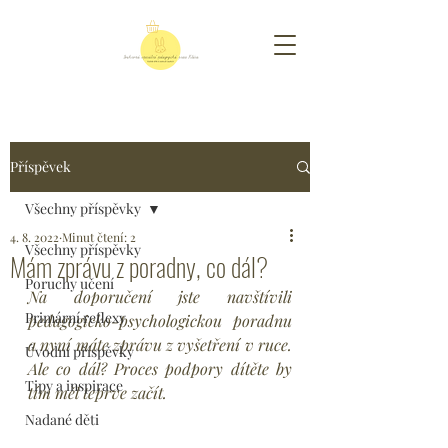
Příspěvek
Všechny příspěvky
4. 8. 2022
Minut čtení: 2
Všechny příspěvky
Mám zprávu z poradny, co dál?
Poruchy učení
Na doporučení jste navštívili 
Primární reflexy
pedagogicko-psychologickou poradnu 
a nyní máte zprávu z vyšetření v ruce. 
Úvodní příspěvky
Ale co dál? Proces podpory dítěte by 
Tipy a inspirace
tím měl teprve začít.
Nadané děti