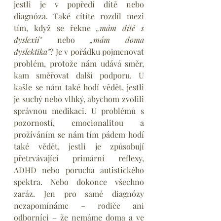
jestli je v popředí dítě nebo 
diagnóza. Také cítíte rozdíl mezi 
tím, když se řekne 
„mám dítě s 
dyslexií"
 nebo 
„mám doma 
dyslektika"
? Je v pořádku pojmenovat 
problém, protože nám udává směr, 
kam směřovat další podporu. U 
kašle se nám také hodí vědět, jestli 
je suchý nebo vlhký, abychom zvolili 
správnou medikaci. U problémů s 
pozorností, emocionalitou a 
prožíváním se nám tím pádem hodí 
také vědět, jestli je způsobují 
přetrvávající primární reflexy, 
ADHD nebo porucha autistického 
spektra. Nebo dokonce všechno 
zaráz. Jen pro samé diagnózy 
nezapomínáme – rodiče ani 
odborníci – že nemáme doma a ve 