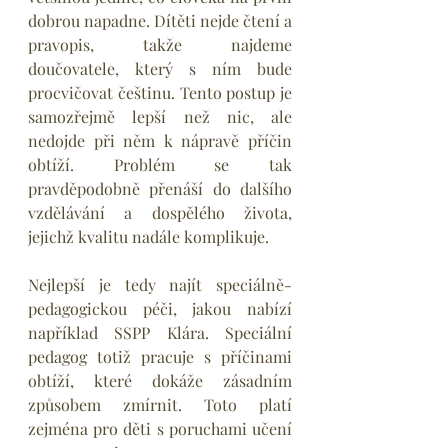
dobrou napadne. Dítěti nejde čtení a 
pravopis, takže najdeme 
doučovatele, který s ním bude 
procvičovat češtinu. Tento postup je 
samozřejmě lepší než nic, ale 
nedojde při něm k nápravě příčin 
obtíží. Problém se tak 
pravděpodobně přenáší do dalšího 
vzdělávání a dospělého života, 
jejichž kvalitu nadále komplikuje.
Nejlepší je tedy najít speciálně-
pedagogickou péči, jakou nabízí 
například SSPP Klára. Speciální 
pedagog totiž pracuje s příčinami 
obtíží, které dokáže zásadním 
způsobem zmírnit. Toto platí 
zejména pro děti s poruchami učení 