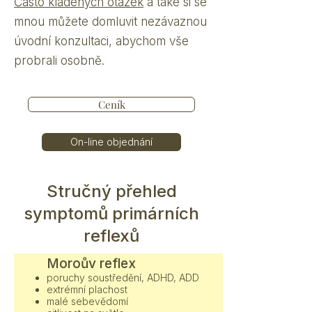
Často kladených otázek
a také si se
mnou můžete domluvit nezávaznou
úvodní konzultaci, abychom vše
probrali osobně.
Ceník
On-line objednání
Stručný přehled
symptomů primárních
reflexů
Moroův reflex
poruchy soustředění, ADHD, ADD
extrémní plachost
malé sebevědomí