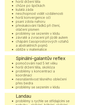
horší držení těla
chůze po špičkách
kulatá záda
neschopnost vidět vzdálenosti
horší konvergence očí
psaní zdola nahoru
přeskakování řádků při čtení,
otáčení písmen
problémy se sezením v klidu
závratě a zvracení při jízdě autem
chápání časoprostorových vztahů
a abstraktních pojmů
obtíže v matematice
Spinální-galantův reflex
pomočování nad 5 let věku
horší držení těla, skolióza
problémy s koncentrací a
koordinací
nesnášenlivost těsného oblečení
přes bedra
problémy se sezením v klidu
Landau
problémy s rychle se střídajícími se
pohyby - skákání, běhání, skákání