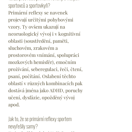
sportovců a sportovkyň?
Primární reflexy se navenek 
projevují určitými pohybovými 
vzory. Ty ovšem ukazují na 
neoruologický vývoj i v kognitivní 
oblasti (soustředění, paměti, 
sluchovém, zrakovém a 
prostorovém vnímání, spolupráci 
mozkových hemisfér), emočním 
prožívání, seberegulaci, řeči, čtení, 
psaní, počítání. Oslabení těchto 
oblastí v různých kombinacích pak 
dostává jména jako ADHD, poruchy 
učení, dysfázie, opožděný vývoj 
apod.
Jak to, že se primární reflexy sportem 
nevyřešily samy?