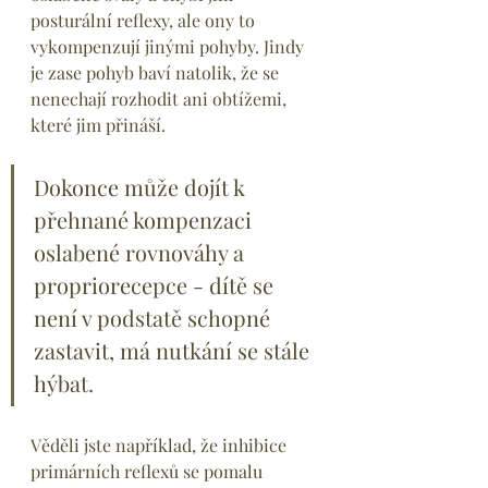
posturální reflexy, ale ony to 
vykompenzují jinými pohyby. Jindy 
je zase pohyb baví natolik, že se 
nenechají rozhodit ani obtížemi, 
které jim přináší.
Dokonce může dojít k 
přehnané kompenzaci 
oslabené rovnováhy a 
propriorecepce - dítě se 
není v podstatě schopné 
zastavit, má nutkání se stále 
hýbat.
Věděli jste například, že inhibice 
primárních reflexů se pomalu 