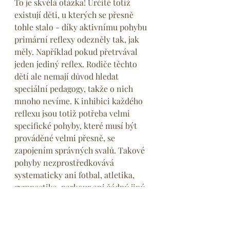
To je skvělá otázka! Určitě totiž 
existují děti, u kterých se přesně 
tohle stalo - díky aktivnímu pohybu 
primární reflexy odezněly tak, jak 
měly. Například pokud přetrvával 
jeden jediný reflex. Rodiče těchto 
dětí ale nemají důvod hledat 
speciální pedagogy, takže o nich 
mnoho nevíme. K inhibici každého 
reflexu jsou totiž potřeba velmi 
specifické pohyby, které musí být 
prováděné velmi přesně, se 
zapojením správných svalů. Takové 
pohyby nezprostředkovává 
systematicky ani fotbal, atletika, 
gymnastika, parkour ani žádný jiný 
sport. Stejně jako nácvik čtení sám 
o sobě nevyřeší dyslexii, běhání za 
míčem nebo dělání hvězd nevyřeší 