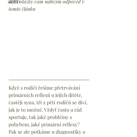
další otázky vám nabízím odpověď v 
ADHD
tomto článku
Když s rodiči řešíme přetrvávání 
primárních reflexů u jejich dítěte, 
častěji syna, tři z pěti rodičů se diví, 
jak je to možné. Vždyť často a rád 
sportuje, tak jaké problémy s 
pohybem, jaké primární reflexy? 
Pak se ale potkáme u diagnostiky a 