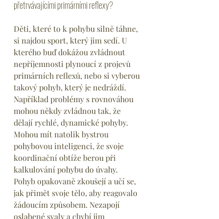
přetrvávajícími primárními reflexy? 
Děti, které to k pohybu silně táhne, 
si najdou sport, který jim sedí. U 
kterého buď dokážou zvládnout 
nepříjemnosti plynoucí z projevů 
primárních reflexů, nebo si vyberou 
takový pohyb, který je nedráždí. 
Například problémy s rovnováhou 
mohou někdy zvládnou tak, že 
dělají rychlé, dynamické pohyby. 
Mohou mít natolik bystrou 
pohybovou inteligenci, že svoje 
koordinační obtíže berou při 
kalkulování pohybu do úvahy. 
Pohyb opakovaně zkoušejí a učí se, 
jak přimět svoje tělo, aby reagovalo 
žádoucím způsobem. Nezapojí 
oslabené svaly a chybí jim 