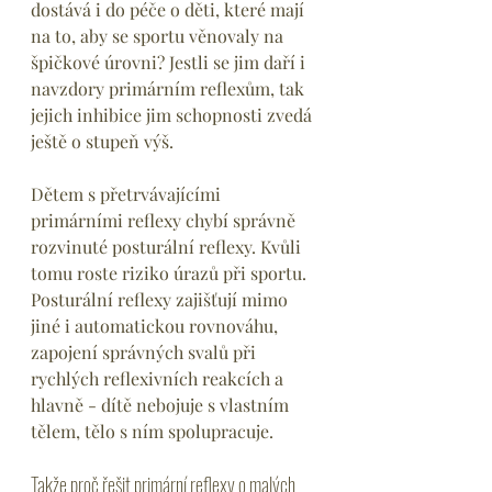
dostává i do péče o děti, které mají 
na to, aby se sportu věnovaly na 
špičkové úrovni? Jestli se jim daří i 
navzdory primárním reflexům, tak 
jejich inhibice jim schopnosti zvedá 
ještě o stupeň výš.
Dětem s přetrvávajícími 
primárními reflexy chybí správně 
rozvinuté posturální reflexy. Kvůli 
tomu roste riziko úrazů při sportu. 
Posturální reflexy zajišťují mimo 
jiné i automatickou rovnováhu, 
zapojení správných svalů při 
rychlých reflexivních reakcích a 
hlavně - dítě nebojuje s vlastním 
tělem, tělo s ním spolupracuje. 
Takže proč řešit primární reflexy o malých 