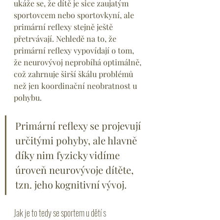
ukáže se, že dítě je sice zaujatým 
sportovcem nebo sportovkyní, ale 
primární reflexy stejně ještě 
přetrvávají. Nehledě na to, že 
primární reflexy vypovídají o tom, 
že neurovývoj neprobíhá optimálně, 
což zahrnuje širší škálu problémů 
než jen koordinační neobratnost u 
pohybu.
Primární reflexy se projevují 
určitými pohyby, ale hlavně 
díky nim fyzicky vidíme 
úroveň neurovývoje dítěte, 
tzn. jeho kognitivní vývoj.
Jak je to tedy se sportem u dětí s 