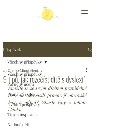
Příspěvek
Všechny příspěvky
25. 8. 2022
Minut čtení: 3
Všechny příspěvky
9 tipů, jak rozečíst dítě s dyslexií
Poruchy učení
Snažíte se se svým dítětem pravidelně 
Primární reflexy
číst, ale toto usilí provázejí obrovské 
boje a odpor? Zkuste tipy z tohoto 
Úvodní příspěvky
článku.
Tipy a inspirace
Nadané děti