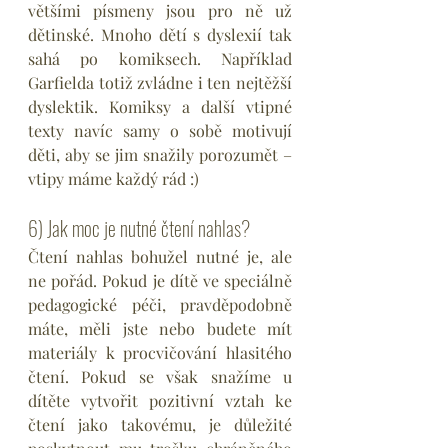
většími písmeny jsou pro ně už 
dětinské. Mnoho dětí s dyslexií tak 
sahá po komiksech. Například 
Garfielda totiž zvládne i ten nejtěžší 
dyslektik. Komiksy a další vtipné 
texty navíc samy o sobě motivují 
děti, aby se jim snažily porozumět – 
vtipy máme každý rád :)
6) Jak moc je nutné čtení nahlas?
Čtení nahlas bohužel nutné je, ale 
ne pořád. Pokud je dítě ve speciálně 
pedagogické péči, pravděpodobně 
máte, měli jste nebo budete mít 
materiály k procvičování hlasitého 
čtení. Pokud se však snažíme u 
dítěte vytvořit pozitivní vztah ke 
čtení jako takovému, je důležité 