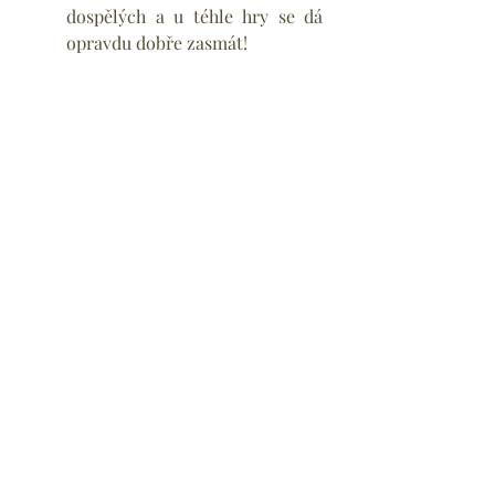
dospělých a u téhle hry se dá 
opravdu dobře zasmát!
8) Plánujte pauzy
Poslední tip – nezapomeňte mít ve 
svém týdenním režimu naplánované 
pauzy od čtení. Třeba vždycky když 
je ve čtvrtek skaut a dítě chodí domů 
skoro až v 8 večer. Nebo když jezdíte 
v sobotu na výlety a je jasné, že se 
nebude chtít číst ani vám, natož 
dítěti. Stejně jako je důležité mít pro 
čtení pravidelný čas a prostor, je 
důležité mít i pravidelné pauzy. 
Snažte se ale, aby nebyly výsledkem 
pocitu „mě se dneska nechce, tak 
pro jednou čtení odložím". I to 
vytváří v naší mysli návyk, který 