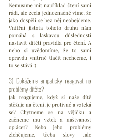
Nemusíme mít například čtení sami 
rádi, ale zcela jednoznačně víme, že 
jako dospělí se bez něj neobejdeme. 
Vnitřní jistota tohoto druhu nám 
pomáhá s laskavou důsledností 
nastavit dítěti pravidla pro čtení. A 
nebo si uvědomíme, že to sami 
opravdu vnitřně tlačit nechceme, i 
to se stává :)
3) Dokážeme empaticky reagovat na 
problémy dítěte?
Jak reagujeme, když si naše dítě 
stěžuje na čtení, je protivné a vzteká 
se? Chytneme se na vějičku a 
začneme mu vztek a naštvanost 
oplácet? Nebo jeho problémy 
zlehčujeme, třeba slovy „ale 