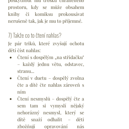
poskytnout mu trošku chráněného 
prostoru, kdy se může obsahem 
knihy či komiksu prokousávat 
nerušeně tak, jak je mu to příjemné.
7) Takže co to čtení nahlas?
Je pár triků, které zvyšují ochotu 
dětí číst nahlas:
Čtení s dospělým „na střídačku" 
– každý jednu větu, odstavec, 
stranu...
Čtení v duetu – dospělý zvolna 
čte a dítě čte nahlas zároveň s 
ním
Čtení nesmyslů – dospělý čte a 
sem tam si vymyslí nějaký 
nehorázný nesmysl, který se 
dítě snaží odhalit – děti 
zbožňují opravování nás 