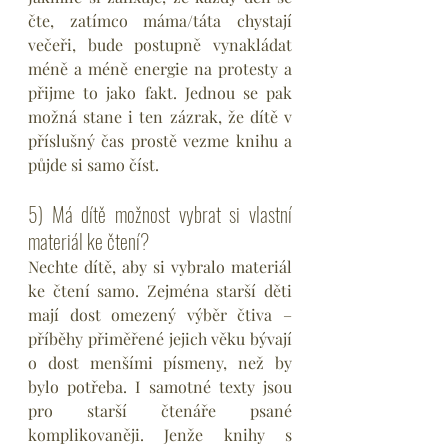
čte, zatímco máma/táta chystají 
večeři, bude postupně vynakládat 
méně a méně energie na protesty a 
přijme to jako fakt. Jednou se pak 
možná stane i ten zázrak, že dítě v 
příslušný čas prostě vezme knihu a 
půjde si samo číst.
5) Má dítě možnost vybrat si vlastní 
materiál ke čtení?
Nechte dítě, aby si vybralo materiál 
ke čtení samo. Zejména starší děti 
mají dost omezený výběr čtiva – 
příběhy přiměřené jejich věku bývají 
o dost menšími písmeny, než by 
bylo potřeba. I samotné texty jsou 
pro starší čtenáře psané 
komplikovaněji. Jenže knihy s 