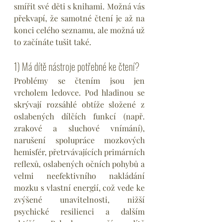
smířit své děti s knihami. Možná vás 
překvapí, že samotné čtení je až na 
konci celého seznamu, ale možná už 
to začínáte tušit také.
1) Má dítě nástroje potřebné ke čtení?
Problémy se čtením jsou jen 
vrcholem ledovce. Pod hladinou se 
skrývají rozsáhlé obtíže složené z 
oslabených dílčích funkcí (např. 
zrakové a sluchové vnímání), 
narušení spolupráce mozkových 
hemisfér, přetrvávajících primárních 
reflexů, oslabených očních pohybů a 
velmi neefektivního nakládání 
mozku s vlastní energií, což vede ke 
zvýšené unavitelnosti, nižší 
psychické resilienci a dalším 