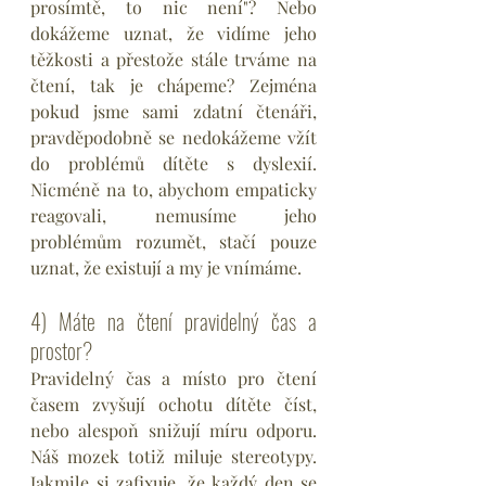
prosímtě, to nic není"? Nebo  
dokážeme uznat, že vidíme jeho 
těžkosti a přestože stále trváme na 
čtení, tak je chápeme? Zejména 
pokud jsme sami zdatní čtenáři, 
pravděpodobně se nedokážeme vžít 
do problémů dítěte s dyslexií. 
Nicméně na to, abychom empaticky 
reagovali, nemusíme jeho 
problémům rozumět, stačí pouze 
uznat, že existují a my je vnímáme.
4) Máte na čtení pravidelný čas a 
prostor?
Pravidelný čas a místo pro čtení 
časem zvyšují ochotu dítěte číst, 
nebo alespoň snižují míru odporu. 
Náš mozek totiž miluje stereotypy. 
Jakmile si zafixuje, že každý den se 