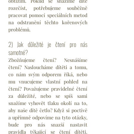
obtížím. Pokud se snažíme dítě 
rozečíst, potřebujeme souběžně 
pracovat pomocí speciálních metod 
na odstranění těchto kořenových 
problémů.
2) Jak důležité je čtení pro nás 
samotné?
Zbožňujeme čtení? Nesnášíme 
čtení? Nasloucháme dítěti a tomu, 
co nám svým odporem říká, nebo 
mu vnucujeme vlastní pohled na 
čtení? Považujeme pravidelné čtení 
za důležité, nebo se spíš sami 
snažíme vyhovět tlaku okolí na to, 
aby naše dítě četlo? Když si poctivě 
a upřímně odpovíme na tyto otázky, 
bude pro nás snazší nastavit 
pravidla týkající se čtení dítěti. 