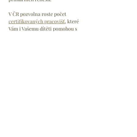
V ČR pozvolna roste počet 
certifikovaných pracovišť
, které 
Vám i Vašemu dítěti pomohou s 
inhibicí primárních reflexů pomocí 
neurovývojové stimulace
. Mezi 
certifikovaná pracoviště v Brně 
patří i SSPP Klára. 
A víte, co je nejlepší? Že součástí 
neurovývojové stimulace v SSPPK je 
nově i průběžné posilování očních 
pohybů hravou a jednoduchou 
formou, která zcela respektuje způsob, 
jakým primární reflexy souvisejí s 
očními pohyby.
Kontakt