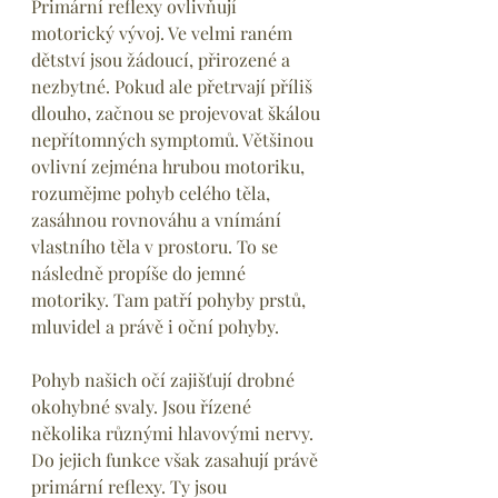
Primární reflexy ovlivňují 
motorický vývoj. Ve velmi raném 
dětství jsou žádoucí, přirozené a 
nezbytné. Pokud ale přetrvají příliš 
dlouho, začnou se projevovat škálou 
nepřítomných symptomů. Většinou 
ovlivní zejména hrubou motoriku, 
rozumějme pohyb celého těla, 
zasáhnou rovnováhu a vnímání 
vlastního těla v prostoru. To se 
následně propíše do jemné 
motoriky. Tam patří pohyby prstů, 
mluvidel a právě i oční pohyby.
Pohyb našich očí zajišťují drobné 
okohybné svaly. Jsou řízené 
několika různými hlavovými nervy. 
Do jejich funkce však zasahují právě 
primární reflexy. Ty jsou 