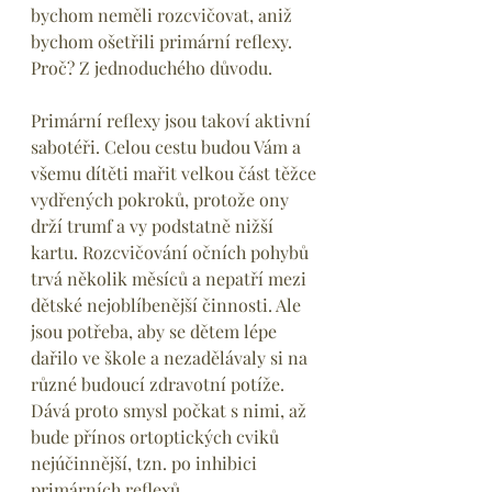
bychom neměli rozcvičovat, aniž 
bychom ošetřili primární reflexy. 
Proč? Z jednoduchého důvodu. 
Primární reflexy jsou takoví aktivní 
sabotéři. Celou cestu budou Vám a 
všemu dítěti mařit velkou část těžce 
vydřených pokroků, protože ony 
drží trumf a vy podstatně nižší 
kartu. Rozcvičování očních pohybů 
trvá několik měsíců a nepatří mezi 
dětské nejoblíbenější činnosti. Ale 
jsou potřeba, aby se dětem lépe 
dařilo ve škole a nezadělávaly si na 
různé budoucí zdravotní potíže. 
Dává proto smysl počkat s nimi, až 
bude přínos ortoptických cviků 
nejúčinnější, tzn. po inhibici 
primárních reflexů.