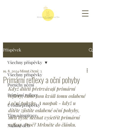
Příspěvek
Všechny příspěvky
19. 8. 2024
Minut čtení: 3
Všechny příspěvky
Primární reflexy a oční pohyby
Poruchy učení
Když dítěti přetrvávají primární 
Primární reflexy
reflexy, často jsou kvůli tomu oslabené 
i oční pohyby. A naopak - když u 
Úvodní příspěvky
dítěte zjistíte oslabené oční pohyby, 
Tipy a inspirace
měli byste nechat vyšetřit primární 
reflexy. Proč? Mrkněte do článku.
Nadané děti