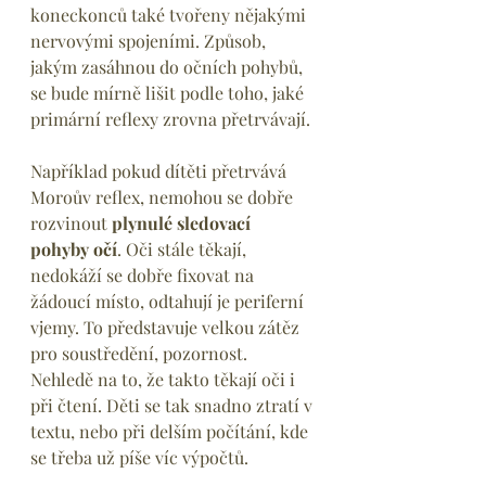
koneckonců také tvořeny nějakými 
nervovými spojeními. Způsob, 
jakým zasáhnou do očních pohybů, 
se bude mírně lišit podle toho, jaké 
primární reflexy zrovna přetrvávají.
Například pokud dítěti přetrvává 
Moroův reflex, nemohou se dobře 
rozvinout 
plynulé sledovací 
pohyby očí
. Oči stále těkají, 
nedokáží se dobře fixovat na 
žádoucí místo, odtahují je periferní 
vjemy. To představuje velkou zátěz 
pro soustředění, pozornost. 
Nehledě na to, že takto těkají oči i 
při čtení. Děti se tak snadno ztratí v 
textu, nebo při delším počítání, kde 
se třeba už píše víc výpočtů.