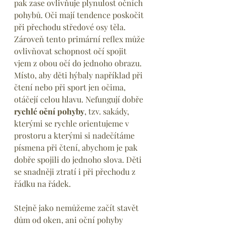
pak zase ovlivňuje plynulost očních 
pohybů. Oči mají tendence poskočit 
při přechodu středové osy těla. 
Zároveň tento primární reflex může 
ovlivňovat schopnost očí spojit 
vjem z obou očí do jednoho obrazu. 
Místo, aby děti hýbaly například při 
čtení nebo při sport jen očima, 
otáčejí celou hlavu. Nefungují dobře 
rychlé oční pohyby
, tzv. sakády, 
kterými se rychle orientujeme v 
prostoru a kterými si nadečítáme 
písmena při čtení, abychom je pak 
dobře spojili do jednoho slova. Děti 
se snadněji ztratí i při přechodu z 
řádku na řádek.
Stejně jako nemůžeme začít stavět 
dům od oken, ani oční pohyby 