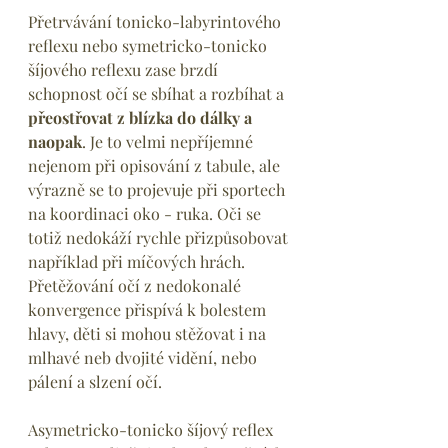
Přetrvávání tonicko-labyrintového 
reflexu nebo symetricko-tonicko 
šíjového reflexu zase brzdí 
schopnost očí se sbíhat a rozbíhat a 
přeostřovat z blízka do dálky a 
naopak
. Je to velmi nepříjemné 
nejenom při opisování z tabule, ale 
výrazně se to projevuje při sportech 
na koordinaci oko - ruka. Oči se 
totiž nedokáží rychle přizpůsobovat 
například při míčových hrách. 
Přetěžování očí z nedokonalé 
konvergence přispívá k bolestem 
hlavy, děti si mohou stěžovat i na 
mlhavé neb dvojité vidění, nebo 
pálení a slzení očí.
Asymetricko-tonicko šíjový reflex 