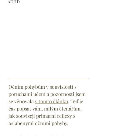
ADHD
Očním pohybům v souvislosti s 
poruchami učení a pozornosti jsem 
se věnovala 
v tomto článku
. Teď je 
čas popsat vám, milým čtenářům, 
jak souvisejí primární reflexy s 
oslabenými očními pohyby.