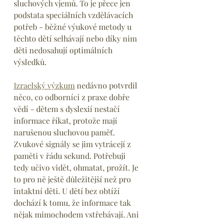
sluchových vjemů. To je přece jen 
podstata speciálních vzdělávacích 
potřeb - běžné výukové metody u 
těchto dětí selhávají nebo díky nim 
děti nedosahují optimálních 
výsledků. 
Izraelský výzkum
 nedávno potvrdil 
něco, co odborníci z praxe dobře 
vědí - dětem s dyslexií nestačí 
informace říkat, protože mají 
narušenou sluchovou paměť. 
Zvukové signály se jim vytrácejí z 
paměti v řádu sekund. Potřebuji 
tedy učivo vidět, ohmatat, prožít. Je 
to pro ně ještě důležitější než pro 
intaktní děti. U dětí bez obtíží 
dochází k tomu, že informace tak 
nějak mimochodem vstřebávají. Ani 