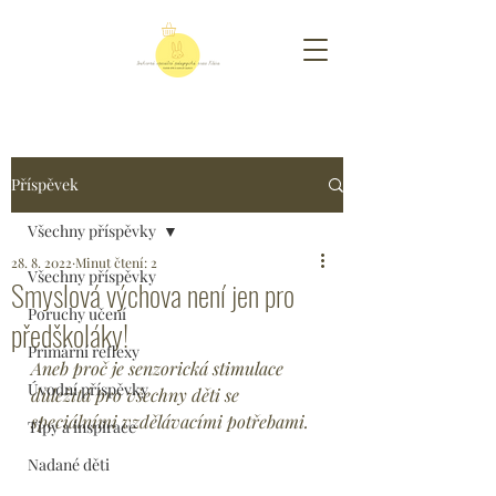
Příspěvek
Všechny příspěvky
28. 8. 2022
Minut čtení: 2
Všechny příspěvky
Smyslová výchova není jen pro
Poruchy učení
předškoláky!
Primární reflexy
Aneb proč je senzorická stimulace 
Úvodní příspěvky
důležitá pro všechny děti se 
speciálními vzdělávacími potřebami.
Tipy a inspirace
Nadané děti