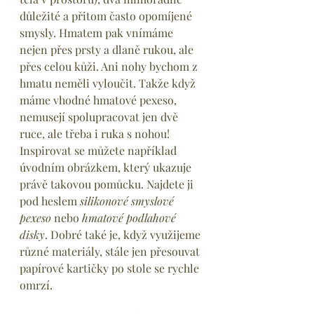
důležité a přitom často opomíjené 
smysly. Hmatem pak vnímáme 
nejen přes prsty a dlaně rukou, ale 
přes celou kůži. Ani nohy bychom z 
hmatu neměli vyloučit. Takže když 
máme vhodné hmatové pexeso, 
nemusejí spolupracovat jen dvě 
ruce, ale třeba i ruka s nohou! 
Inspirovat se můžete například 
úvodním obrázkem, který ukazuje 
právě takovou pomůcku. Najdete ji 
pod heslem 
silikonové smyslové 
pexeso
 nebo 
hmatové podlahové 
disky
. Dobré také je, když využijeme 
různé materiály, stále jen přesouvat 
papírové kartičky po stole se rychle 
omrzí.