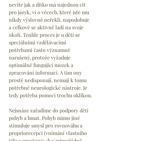
nevíte jak a dítko má najednou cit 
pro jazyk, ví o věcech, které jste mu 
nikdy výslovně neřekli, napodobuje 
a celkově se aktivně ladí na svoje 
okolí. Tenhle proces je u dětí se 
speciálními vzdělávacími 
potřebami často významně 
narušený, protože vyžaduje 
optimálně fungující mozek a 
zpracování informací. A tím ony 
prostě nedisponují, nemají k tomu 
potřebné neurologické nástroje. Je 
tedy potřeba pomoci trochu oklikou.
Nejsnáze zařadíme do podpory dětí 
pohyb a hmat. Pohyb mimo jiné 
stimuluje smysl pro rovnováhu a 
propriorecepci (vnímání vlastního 
těla v prostoru), dva mimořádně 