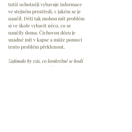
totiž ochotněji vybavuje informace 
ve stejném prostředí, v jakém se je 
naučil. Děti tak mohou mít problém 
si ve škole vybavit něco, co se 
naučily doma. Čichovou dózu je 
snadné mít v kapse a může pomoci 
tento problém překlenout.
Zajímalo by vás, co konkrétně se hodí 
na podporu Vašeho dítěte? Můžeme se 
sejít ne nazávazné úvodní konzultaci 
a pobavit se o tom, zda by se pro Vás 
služby SSPP Klára hodily.
Domluvit úvodní konzultaci