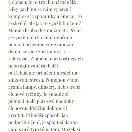
S čichem je to trochu náročnější. 
Díky pachům se nám vybavují 
komplexní vzpomínky a emoce. To 
je skvělé, ale jak to využít k učení? 
Mámě zhruba dvě možnosti. První 
je využít čich k učení nepřímo - 
pomocí příjemné vůně umožnit 
dětem se více zpřítomnit a 
relaxovat. Zejména u úzkostnějších 
nebo agitovanějších dětí 
potřebujeme při učení myslet na 
snižování stresu. Pomohou v tom 
aroma lampy, difuzéry, nebo třeba 
čichové tyčinky. Je snadné si 
pomocí malé plastové nádobky 
čichovou dózičku dokonce i 
vyrobit. Přímější způsob, jak 
podpořit učení, je spojit si danou 
vůni s určitým tématem. Mozek si 