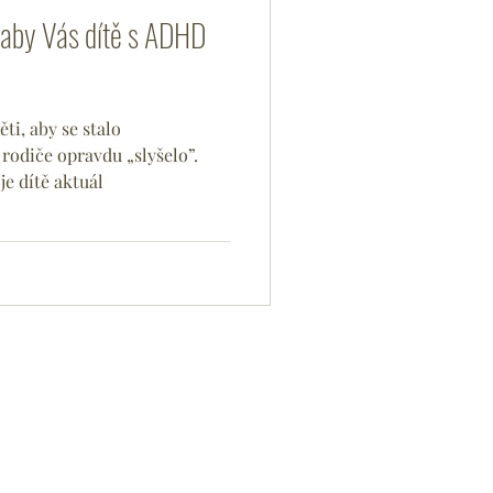
 aby Vás dítě s ADHD
ěti, aby se stalo
odiče opravdu „slyšelo”.
je dítě aktuál